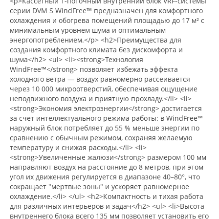
<p>Кассетный 1-поточный внутренний блок VRF-системы
серии DVM S WindFree™ предназначен для комфортного
охлаждения и обогрева помещений площадью до 17 м² с
минимальным уровнем шума и оптимальным
энергопотреблением.</p> <h2>Преимущества для
создания комфортного климата без дискомфорта и
шума</h2> <ul> <li><strong>Технология
WindFree™</strong> позволяет избежать эффекта
холодного ветра — воздух равномерно рассеивается
через 10 000 микроотверстий, обеспечивая ощущение
неподвижного воздуха и приятную прохладу.</li> <li>
<strong>Экономия электроэнергии</strong> достигается
за счет интеллектуального режима работы: в WindFree™
наружный блок потребляет до 55 % меньше энергии по
сравнению с обычным режимом, сохраняя желаемую
температуру и снижая расходы.</li> <li>
<strong>Увеличенные жалюзи</strong> размером 100 мм
направляют воздух на расстояние до 8 метров, при этом
угол их движения регулируется в диапазоне 40–80°, что
сокращает "мертвые зоны" и ускоряет равномерное
охлаждение.</li> </ul> <h2>Компактность и тихая работа
для различных интерьеров и задач</h2> <ul> <li>Высота
внутреннего блока всего 135 мм позволяет установить его