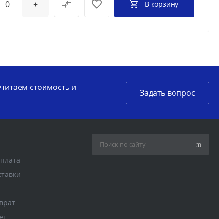
+
В корзину
считаем стоимость и
Задать вопрос
оплата
ставки
врат
ет