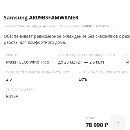
Samsung AR09BSFAMWKNER
Тип
Настенный кондиционер
Маркировка
AR09BSFAMWKNER
Обеспечивает равномерное охлаждение без сквозняков с ре
работы для комфортного дома.
СЕРИЯ
РЕКОМЕНДУЕМАЯ ПЛОЩАДЬ, КВ.М.
И
Mass (GEO) Wind Free
до 25 м2 (2,1 — 2,5 кВт)
И
ХОЛОДОПРОИЗВОДИТЕЛЬНОСТЬ, КВТ
WI-FI / ОНЛАЙН УПРАВЛЕНИЕ
2.5
Есть
ТИП ХЛАДАГЕНТА
R410A
Итого
-
78 990 ₽