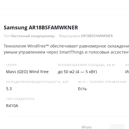
Samsung AR18BSFAMWKNER
Тип
Настенный кондиционер
Маркировка
AR18BSFAMWKNER
Технология WindFree™ обеспечивает равномерное охлаждение
умным управлением через SmartThings и голосовые ассистен
СЕРИЯ
РЕКОМЕНДУЕМАЯ ПЛОЩАДЬ, КВ.М.
И
Mass (GEO) Wind Free
до 50 м2 (4 — 5 кВт)
И
ХОЛОДОПРОИЗВОДИТЕЛЬНОСТЬ, КВТ
WI-FI / ОНЛАЙН УПРАВЛЕНИЕ
5.3
Есть
ТИП ХЛАДАГЕНТА
R410A
Итого