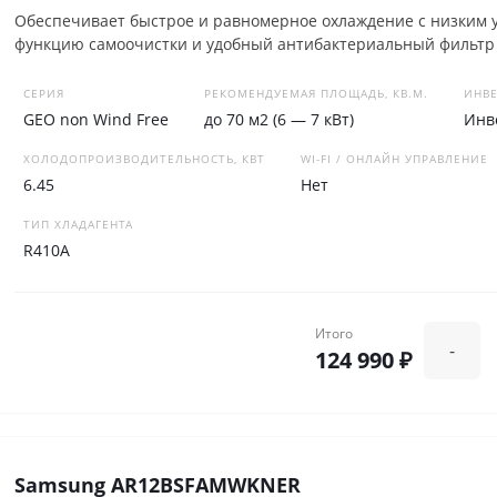
Обеспечивает быстрое и равномерное охлаждение с низким 
функцию самоочистки и удобный антибактериальный фильтр 
СЕРИЯ
РЕКОМЕНДУЕМАЯ ПЛОЩАДЬ, КВ.М.
ИНВЕ
GEO non Wind Free
до 70 м2 (6 — 7 кВт)
Инв
ХОЛОДОПРОИЗВОДИТЕЛЬНОСТЬ, КВТ
WI-FI / ОНЛАЙН УПРАВЛЕНИЕ
6.45
Нет
ТИП ХЛАДАГЕНТА
R410A
Итого
-
124 990 ₽
Samsung AR12BSFAMWKNER