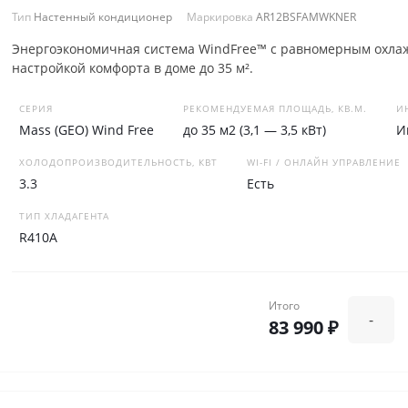
Тип
Настенный кондиционер
Маркировка
AR12BSFAMWKNER
Энергоэкономичная система WindFree™ с равномерным охлаж
настройкой комфорта в доме до 35 м².
СЕРИЯ
РЕКОМЕНДУЕМАЯ ПЛОЩАДЬ, КВ.М.
И
Mass (GEO) Wind Free
до 35 м2 (3,1 — 3,5 кВт)
И
ХОЛОДОПРОИЗВОДИТЕЛЬНОСТЬ, КВТ
WI-FI / ОНЛАЙН УПРАВЛЕНИЕ
3.3
Есть
ТИП ХЛАДАГЕНТА
R410A
Итого
-
83 990 ₽