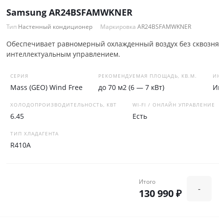
Samsung AR24BSFAMWKNER
Тип
Настенный кондиционер
Маркировка
AR24BSFAMWKNER
Обеспечивает равномерный охлажденный воздух без сквозня
интеллектуальным управлением.
СЕРИЯ
РЕКОМЕНДУЕМАЯ ПЛОЩАДЬ, КВ.М.
И
Mass (GEO) Wind Free
до 70 м2 (6 — 7 кВт)
И
ХОЛОДОПРОИЗВОДИТЕЛЬНОСТЬ, КВТ
WI-FI / ОНЛАЙН УПРАВЛЕНИЕ
6.45
Есть
ТИП ХЛАДАГЕНТА
R410A
Итого
-
130 990 ₽