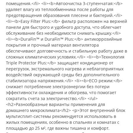
помещения.</li> <li><b>Автоочистка 3-ступенчатая:</b>
удаляет влагу из теплообменника после работы для
предотвращения образования плесени и бактерий.</li>
<li><b>Easy Filter Plus:</b> фильтр расположен на верхней
панели для быстрого и удобного доступа, что облегчает
обслуживание без необходимости снимать крышку.</li>
<li><b>DuraFin™ и DuraFin™ Plus:</b> антикоррозийные
покрытия и прочный материал вентилятора
обеспечивают долговечность и стабильную работу даже в
сложных климатических условиях.</li> <li><b>Технология
Triple Protector Plus:</b> защищает кондиционер от
перегрузок, экстремального нагрева и неблагоприятных
воздействий окружающей среды без дополнительного
стабилизатора напряжения.</li> <li><b>ECO режим:</b>
снижает потребление электроэнергии без потери
эффективности охлаждения и обогрева, что помогает
сократить счета за электричество.</li> </ul>
<h2>Разнообразные варианты применения для
домашнего микроклимата</h2> <p>Этот внутренний блок
мультисплит-системы рекомендуется использовать в
жилых помещениях, особенно в спальнях и комнатах с
площадью до 25 м², где важны тишина и комфорт.