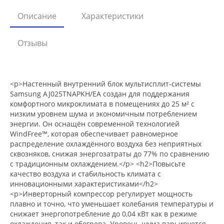
Описание
Характеристики
Отзывы
<p>Настенный внутренний блок мультисплит-системы
Samsung AJ025TNAPKH/EA создан для поддержания
комфортного микроклимата в помещениях до 25 м² с
низким уровнем шума и экономичным потреблением
энергии. Он оснащён современной технологией
WindFree™, которая обеспечивает равномерное
распределение охлаждённого воздуха без неприятных
сквозняков, снижая энергозатраты до 77% по сравнению
с традиционным охлаждением.</p> <h2>Повысьте
качество воздуха и стабильность климата с
инновационными характеристиками</h2>
<p>Инверторный компрессор регулирует мощность
плавно и точно, что уменьшает колебания температуры и
снижает энергопотребление до 0,04 кВт как в режиме
охлаждения, так и обогрева. Уровень шума варьируется