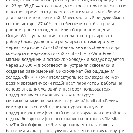
от 23 до 38 дБ — это значит, что агрегат почти не слышно
в ночное время, что делает его оптимальным выбором
для спальни или гостиной. Максимальный воздухообмен
составляет до 187 м³/ч, что обеспечивает быстрое и
равномерное охлаждение или обогрев помещения.
Опция Wi-Fi управления позволяет контролировать
работу блока удалённо и регулировать температуру
через смартфон.</p> <h2>Уникальные особенности для
комфорта и надёжности</h2> <ul> <li><b>WindFree™ —
мягкий воздушный поток:</b> холодный воздух подаётся
через 23 000 микроотверстий, устраняя сквозняки и
создавая равномерный микроклимат без ощущения
холода.</li> <li><b>Интеллектуальное охлаждение:</b>
режим автоматически подбирает параметры работы на
основе внешних условий и настроек пользователя,
поддерживая оптимальную температуру с
минимальными затратами энергии.</li> <li><b>Режим
комфортного сна:</b> снижает уровень шума и
поддерживает комфортный поток воздуха для спокойного
отдыха без дискомфортных холодных потоков.</li> <li>
<b>Тройной фильтр:</b> задерживает пыль, волосы,
бактерии и аллергены, улучшая качество воздуха внутри