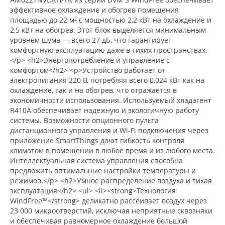
эффективное охлаждение и обогрев помещения
площадью до 22 м² с мощностью 2,2 кВт на охлаждение и
2,5 кВт на обогрев. Этот блок выделяется минимальным
уровнем шума — всего 27 дБ, что гарантирует
комфортную эксплуатацию даже в тихих пространствах.
</p> <h2>Энергопотребление и управление с
комфортом</h2> <p>Устройство работает от
электропитания 220 В, потребляя всего 0,024 кВт как на
охлаждение, так и на обогрев, что отражается в
экономичности использования. Используемый хладагент
R410A обеспечивает надежную и экологичную работу
системы. Возможности опционного пульта
дистанционного управления и Wi-Fi подключения через
приложение SmartThings дают гибкость контроля
климатом в помещении в любое время и из любого места.
Интеллектуальная система управления способна
предложить оптимальные настройки температуры и
режимов.</p> <h2>Умное распределение воздуха и тихая
эксплуатация</h2> <ul> <li><strong>Технология
WindFree™</strong> деликатно рассеивает воздух через
23 000 микроотверстий, исключая неприятные сквозняки
и обеспечивая равномерное охлаждение большой