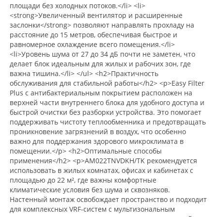
площади без холодных потоков.</li> <li>
<strong>Увеличенный вентилятор и расширенные
заслонки</strong> позволяют направлять прохладу на
расстояние до 15 метров, обеспечивая быстрое и
равномерное охлаждение всего помещения.</li>
<li>Уровень шума от 27 до 34 дБ почти не заметен, что
делает блок идеальным для жилых и рабочих зон, где
важна тишина.</li> </ul> <h2>Практичность
обслуживания для стабильной работы</h2> <p>Easy Filter
Plus с антибактериальным покрытием расположен на
верхней части внутреннего блока для удобного доступа и
быстрой очистки без разборки устройства. Это помогает
поддерживать чистоту теплообменника и предотвращать
проникновение загрязнений в воздух, что особенно
важно для поддержания здорового микроклимата в
помещении.</p> <h2>Оптимальные способы
применения</h2> <p>AM022TNVDKH/TK рекомендуется
использовать в жилых комнатах, офисах и кабинетах с
площадью до 22 м², где важны комфортные
климатические условия без шума и сквозняков.
Настенный монтаж освобождает пространство и подходит
для комплексных VRF-систем с мультизональным