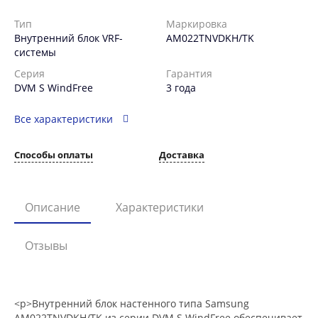
Тип
Маркировка
Внутренний блок VRF-
AM022TNVDKH/TK
системы
Серия
Гарантия
DVM S WindFree
3 года
Все характеристики
Способы оплаты
Доставка
Описание
Характеристики
Отзывы
<p>Внутренний блок настенного типа Samsung
AM022TNVDKH/TK из серии DVM S WindFree обеспечивает