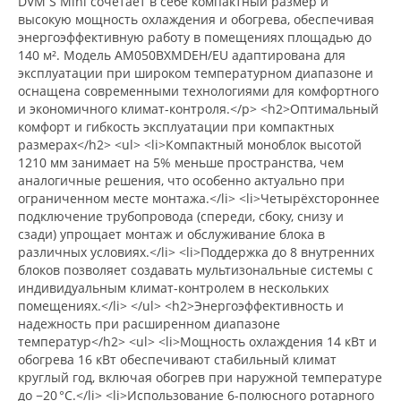
DVM S Mini сочетает в себе компактный размер и
высокую мощность охлаждения и обогрева, обеспечивая
энергоэффективную работу в помещениях площадью до
140 м². Модель AM050BXMDEH/EU адаптирована для
эксплуатации при широком температурном диапазоне и
оснащена современными технологиями для комфортного
и экономичного климат-контроля.</p> <h2>Оптимальный
комфорт и гибкость эксплуатации при компактных
размерах</h2> <ul> <li>Компактный моноблок высотой
1210 мм занимает на 5% меньше пространства, чем
аналогичные решения, что особенно актуально при
ограниченном месте монтажа.</li> <li>Четырёхстороннее
подключение трубопровода (спереди, сбоку, снизу и
сзади) упрощает монтаж и обслуживание блока в
различных условиях.</li> <li>Поддержка до 8 внутренних
блоков позволяет создавать мультизональные системы с
индивидуальным климат-контролем в нескольких
помещениях.</li> </ul> <h2>Энергоэффективность и
надежность при расширенном диапазоне
температур</h2> <ul> <li>Мощность охлаждения 14 кВт и
обогрева 16 кВт обеспечивают стабильный климат
круглый год, включая обогрев при наружной температуре
до −20 °C.</li> <li>Использование 6-полюсного ротарного