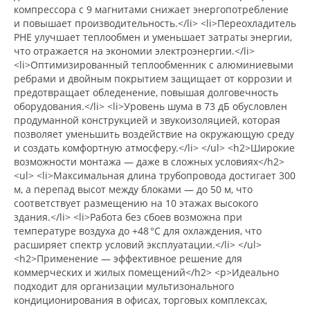
компрессора с 9 магнитами снижает энергопотребление
и повышает производительность.</li> <li>Переохладитель
PHE улучшает теплообмен и уменьшает затраты энергии,
что отражается на экономии электроэнергии.</li>
<li>Оптимизированный теплообменник с алюминиевыми
ребрами и двойным покрытием защищает от коррозии и
предотвращает обледенение, повышая долговечность
оборудования.</li> <li>Уровень шума в 73 дБ обусловлен
продуманной конструкцией и звукоизоляцией, которая
позволяет уменьшить воздействие на окружающую среду
и создать комфортную атмосферу.</li> </ul> <h2>Широкие
возможности монтажа — даже в сложных условиях</h2>
<ul> <li>Максимальная длина трубопровода достигает 300
м, а перепад высот между блоками — до 50 м, что
соответствует размещению на 10 этажах высокого
здания.</li> <li>Работа без сбоев возможна при
температуре воздуха до +48 °C для охлаждения, что
расширяет спектр условий эксплуатации.</li> </ul>
<h2>Применение — эффективное решение для
коммерческих и жилых помещений</h2> <p>Идеально
подходит для организации мультизонального
кондиционирования в офисах, торговых комплексах,