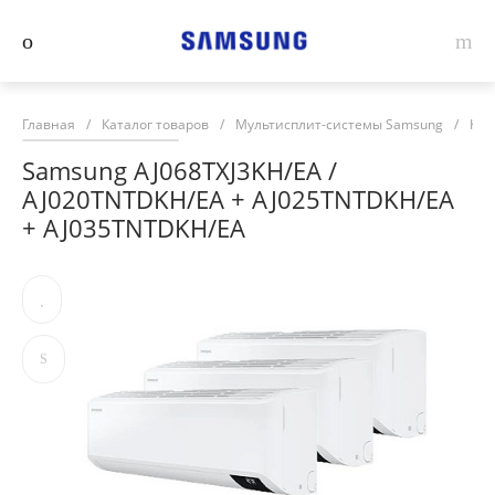
Главная
/
Каталог товаров
/
Мультисплит-системы Samsung
/
Ком
Samsung AJ068TXJ3KH/EA /
AJ020TNTDKH/EA + AJ025TNTDKH/EA
+ AJ035TNTDKH/EA