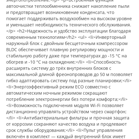
автоочистки теплообменника снижает накопление пыли
и предотвращает возникновение конденсата, что
помогает поддерживать воздухообмен на высоком уровне
и уменьшает необходимость технического обслуживания.
</p> <h2>Надежность и удобство эксплуатации благодаря
современным технологиям</h2> <ul> <li>Инверторный
наружный блок с двойным бесщеточным компрессором
BLDC обеспечивает плавную регулировку мощности и
стабильную работу даже при температурах до -15 °C на
обогрев и -10 °C на охлаждение;</li> <li>Способность
расширять систему до трёх внутренних блоков с
максимальной длиной фреонопроводов до 50 м позволяет
гибко адаптировать систему под разные планировки;</li>
<li>Энергоэффективный режим ECO совместно с
автоматическим ночным режимом сокращают
потребление электроэнергии без потери комфорта;</li>
<li>Возможность подключения модуля Wi-Fi позволяет
дистанционно управлять устройством через смартфон;
</li> <li>Антибактериальные фильтры и прочная защита
от коррозии сохраняют качество воздуха и продлевают
срок службы оборудования;</li> <li>Пульт управления
включён в комплект — каждый внутренний блок имеет