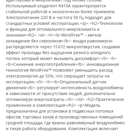
Используемый хладагент R410A характеризуется
стабильной работой и экологически более приемлем.
Электропитание 220 В и частота 50 Гц подходят для
стандартных условий эксплуатации.</p> <h2>Технологии
и функции для оптимального микроклимата и
экономии</h2> <ol> <li><b>WindFree™ – мягкое
охлаждение без сквозняков</b>: воздух равномерно
распределяется через 15 672 микроотверстия, создавая
эффект прохлады без ощущения резкого холодного
потока, который может вызывать дискомфорт.</li> <li>
<b>Снижение энергопотребления</b>: инновационная
технология WindFree™ позволяет уменьшить расход
электроэнергии до 55%, что сокращает затраты на
эксплуатацию.</li> <li><b>Опциональный датчик
движения</b>: регулирует интенсивность воздухообмена
в зависимости от присутствия людей, дополнительно
оптимизируя энергозатраты.</li> </ol> <h2>Практическое
применение и комплектация</h2> <p>Модель
предназначена для установки в подвесных потолках
офисов, торговых залов и производственных помещений
средней площади, где важны равномерный воздухообмен
и тихая работа оборудования. Комплектация включает